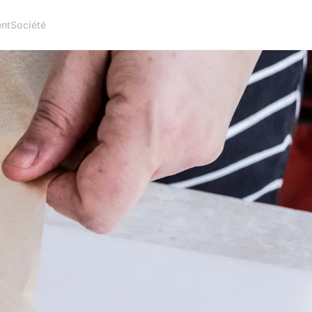
nt
Société