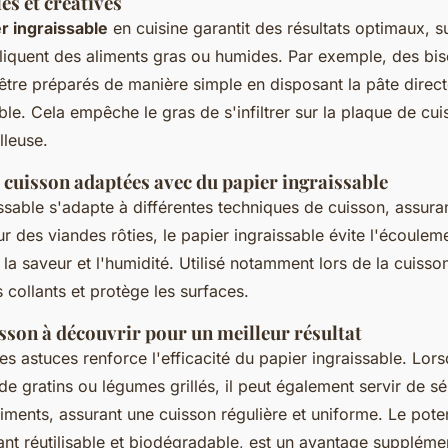
es et créatives
r ingraissable
en cuisine garantit des résultats optimaux, s
pliquent des aliments gras ou humides. Par exemple, des bis
être préparés de manière simple en disposant la pâte direct
ble. Cela empêche le gras de s'infiltrer sur la plaque de cui
lleuse.
 cuisson adaptées avec du papier ingraissable
ssable s'adapte à différentes techniques de cuisson, assura
ur des viandes rôties, le papier ingraissable évite l'écoulem
 la saveur et l'humidité. Utilisé notamment lors de la cuisson 
s collants et protège les surfaces.
sson à découvrir pour un meilleur résultat
es astuces renforce l'efficacité du papier ingraissable. Lorsqu
de gratins ou légumes grillés, il peut également servir de s
iments, assurant une cuisson régulière et uniforme. Le pote
ant réutilisable et biodégradable, est un avantage suppléme