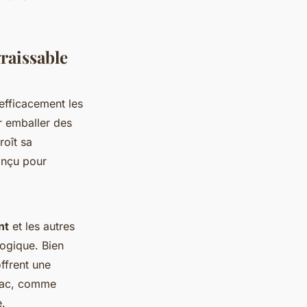
raissable
efficacement les
ur emballer des
roît sa
conçu pour
nt
et les autres
logique. Bien
offrent une
 vrac, comme
e.