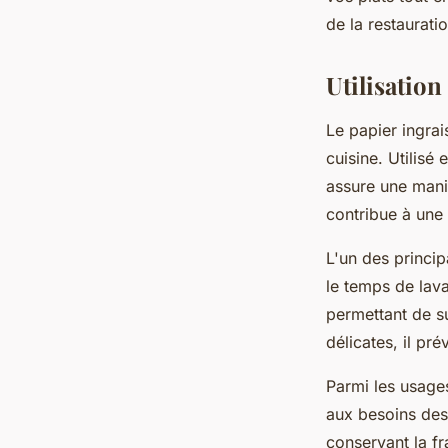
Valentine
•
2 avril 2025
•
7 min de lecture
de la restauratio
Utilisation
Le papier ingrai
cuisine. Utilisé
assure une mani
contribue à une 
L'un des princi
le temps de lav
permettant de su
délicates, il pr
Parmi les usage
aux besoins des
conservant la fr