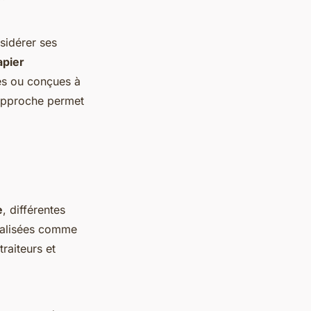
sidérer ses
apier
les ou conçues à
 approche permet
e
, différentes
cialisées comme
raiteurs et