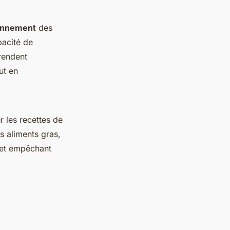
ionnement
des
pacité de
rendent
ut en
ur les recettes de
s aliments gras,
s et empêchant