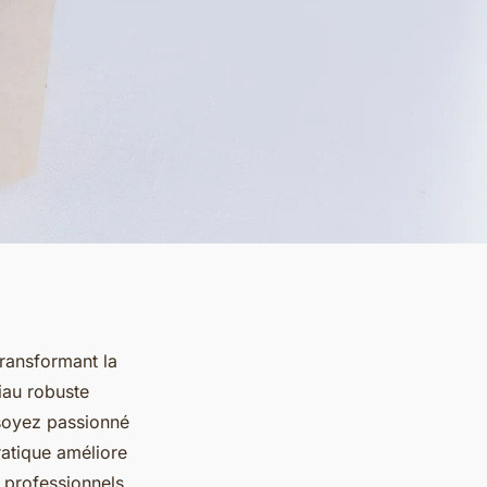
transformant la
iau robuste
 soyez passionné
atique améliore
s professionnels