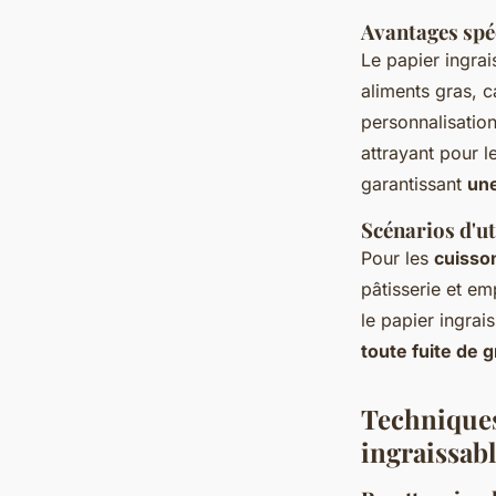
Avantages spé
Le papier ingra
aliments gras, c
personnalisatio
attrayant pour l
garantissant
une
Scénarios d'u
Pour les
cuisso
pâtisserie et em
le papier ingrai
toute fuite de 
Techniques 
ingraissab