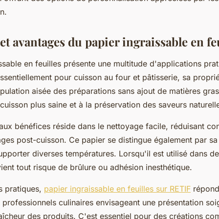
n.
 et avantages du papier ingraissable en fe
ssable en feuilles présente une multitude d'applications pra
 essentiellement pour cuisson au four et pâtisserie, sa propri
pulation aisée des préparations sans ajout de matières gras
cuisson plus saine et à la préservation des saveurs naturell
paux bénéfices réside dans le nettoyage facile, réduisant c
ages post-cuisson. Ce papier se distingue également par sa
pporter diverses températures. Lorsqu'il est utilisé dans de
évient tout risque de brûlure ou adhésion inesthétique.
s pratiques,
papier ingraissable en feuilles sur RETIF
répond
 professionnels culinaires envisageant une présentation soi
aîcheur des produits. C'est essentiel pour des créations co