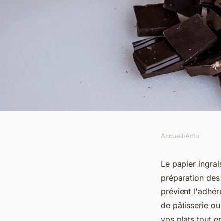
Accueil
›
Actu
ACTU
Papier ingraissable e
Le papier ingrai
préparation des
l'indispensable en c
prévient l'adhér
de pâtisserie o
vos plats tout e