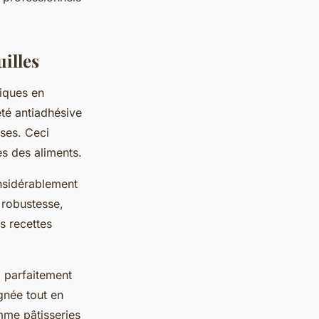
uilles
tiques en
été antiadhésive
ses. Ceci
es des aliments.
onsidérablement
 robustesse,
s recettes
 parfaitement
gnée tout en
mme pâtisseries