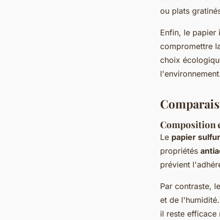
ou plats gratiné
Enfin, le papier
compromettre la 
choix écologique
l'environnement
Comparaiso
Composition e
Le
papier sulfu
propriétés
antia
prévient l'adhér
Par contraste, l
et de l'humidit
il reste effica