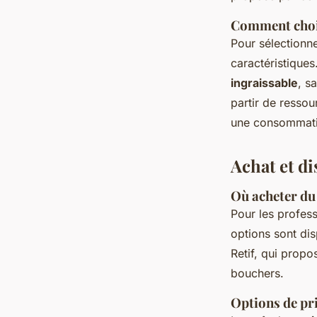
Comment chois
Pour sélectionne
caractéristiques
ingraissable
, s
partir de resso
une consommatio
Achat et di
Où acheter du
Pour les profes
options sont di
Retif, qui propo
bouchers.
Options de pr