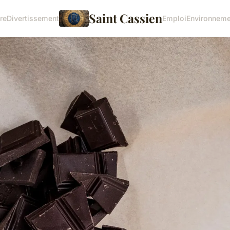
Saint Cassien
re
Divertissement
Emploi
Environneme