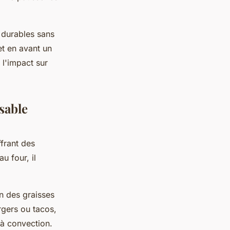
 durables sans
et en avant un
 l'impact sur
sable
ffrant des
au four, il
on des graisses
rgers ou tacos,
à convection.