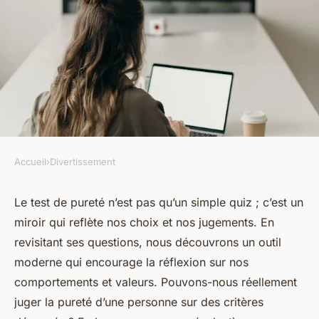
Accueil
›
Divertissement
DIVERTISSEMENT
Test de pureté : quels secrets
Le test de pureté n’est pas qu’un simple quiz ; c’est un
miroir qui reflète nos choix et nos jugements. En
révélés sur vous-même ?
revisitant ses questions, nous découvrons un outil
moderne qui encourage la réflexion sur nos
Eva
•
23 mars 2025
•
7 min de lecture
comportements et valeurs. Pouvons-nous réellement
juger la pureté d’une personne sur des critères