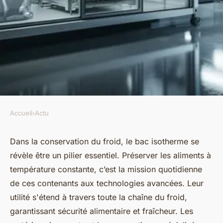
Accueil
›
Actu
ACTU
Bac isotherme : son
Dans la conservation du froid, le bac isotherme se
révèle être un pilier essentiel. Préserver les aliments à
importance dans la conversion
température constante, c’est la mission quotidienne
du froid
de ces contenants aux technologies avancées. Leur
utilité s'étend à travers toute la chaîne du froid,
Valentine
•
17 avril 2024
•
3 min de lecture
garantissant sécurité alimentaire et fraîcheur. Les