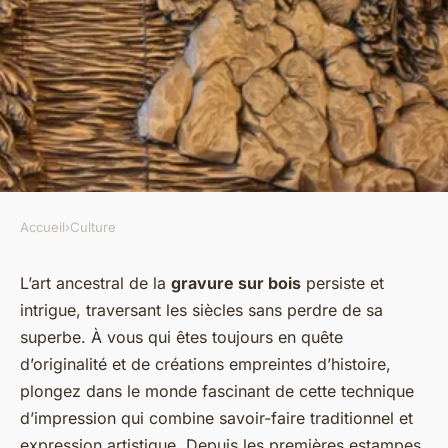
Accueil
›
Culture
CULTURE
L'art de la gravure sur bois :
L’art ancestral de la
gravure sur bois
persiste et
intrigue, traversant les siècles sans perdre de sa
imprimés détaillés
superbe. À vous qui êtes toujours en quête
d’originalité et de créations empreintes d’histoire,
Damien
•
24 décembre 2023
•
6 min de lecture
plongez dans le monde fascinant de cette technique
d’impression qui combine savoir-faire traditionnel et
expression artistique. Depuis les premières estampes