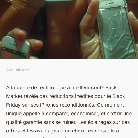
Accueil
›
Actu
ACTU
Back market et ses offres
À la quête de technologie à meilleur coût? Back
Market révèle des réductions inédites pour le Black
iphone reconditionnés black
Friday sur ses iPhones reconditionnés. Ce moment
friday
unique appelle à comparer, économiser, et s’offrir une
qualité garantie sans se ruiner. Les éclairages sur ces
Valentine
•
29 avril 2024
•
2 min de lecture
offres et les avantages d'un choix responsable à