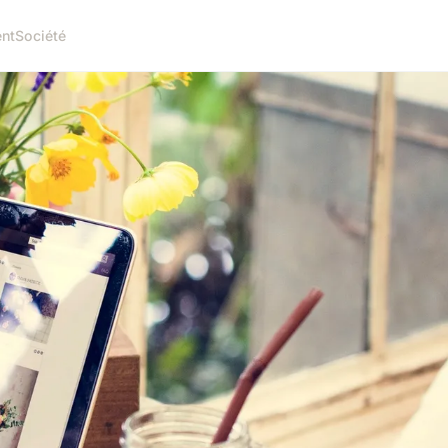
nt
Société