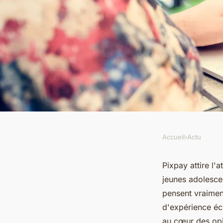
Accueil
›
Actu
ACTU
Avis sur pixpay : ce 
Pixpay attire l'
jeunes adolescen
en pensent vraimen
pensent vraiment
d'expérience écl
au cœur des opin