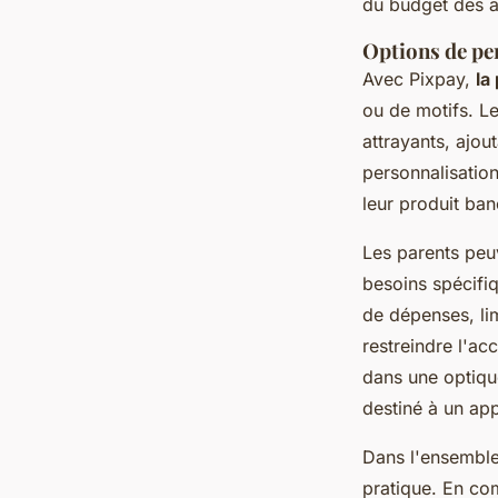
du budget des a
Options de per
Avec Pixpay,
la
ou de motifs. Le
attrayants, ajou
personnalisatio
leur produit ban
Les parents peuv
besoins spécifiq
de dépenses, lim
restreindre l'ac
dans une optique
destiné à un app
Dans l'ensembl
pratique. En co