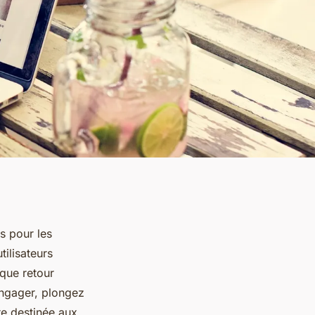
s pour les
ilisateurs
aque retour
engager, plongez
re destinée aux