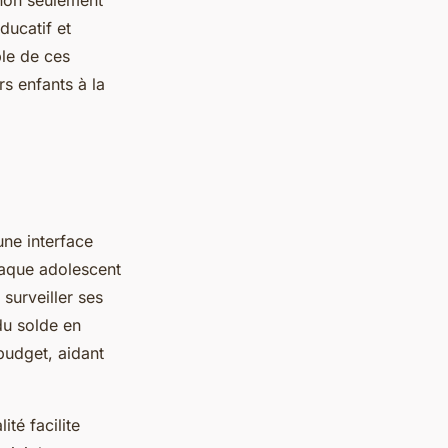
r non seulement
ducatif et
ble de ces
rs enfants à la
 une interface
Chaque adolescent
surveiller ses
du solde en
budget, aidant
ité facilite