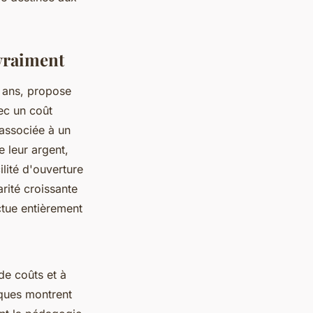
 vraiment
1 ans, propose
ec un coût
 associée à un
 leur argent,
ilité d'ouverture
rité croissante
ctue entièrement
de coûts et à
tiques montrent