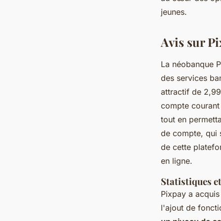
Valentine
•
23 décembre 2024
•
14 min de lecture
jeunes.
Avis sur Pi
La néobanque Pi
des services ba
attractif de 2,9
compte courant 
tout en permetta
de compte, qui s
de cette platefo
en ligne.
Statistiques e
Pixpay a acquis
l'ajout de foncti