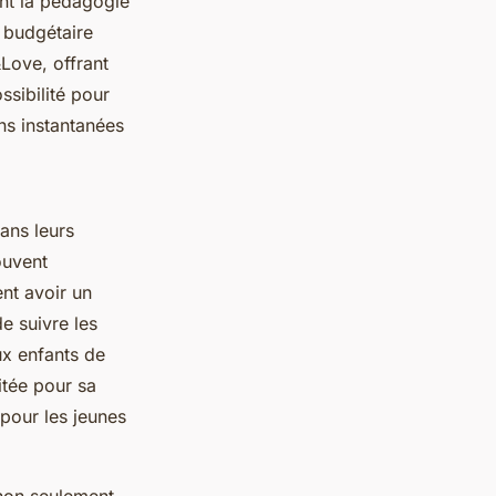
nt la pédagogie
n budgétaire
Love, offrant
ssibilité pour
ons instantanées
dans leurs
ouvent
nt avoir un
e suivre les
ux enfants de
itée pour sa
t pour les jeunes