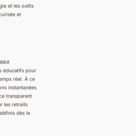
ie et les outils
curisée et
débit
s éducatifs pour
temps réel. À ce
ions instantanées
ice transparent
 les retraits
définis dès le